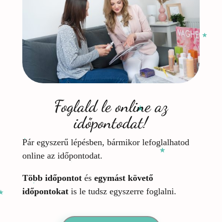
Foglald le online az
időpontodat!
Pár egyszerű lépésben, bármikor lefoglalhatod
online az időpontodat.
Több időpontot
és
egymást követő
időpontokat
is le tudsz egyszerre foglalni.