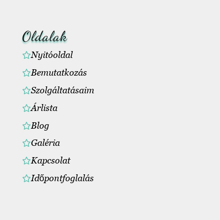
Oldalak
Nyitóoldal
Bemutatkozás
Szolgáltatásaim
Árlista
Blog
Galéria
Kapcsolat
Időpontfoglalás