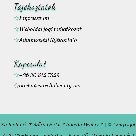
Tájékoztatók
Impresszum
Weboldal jogi nyilatkozat
Adatkezelési tájékoztató
Kapcsolat
+36 30 812 7329
dorka@sorellabeauty.net
Szolgáltató:
* Szűcs Dorka * Sorella Beauty *
| © Copyright
2026 Minden jog fenntartva | Fejlesztő:
Üzleti Fellendülés |