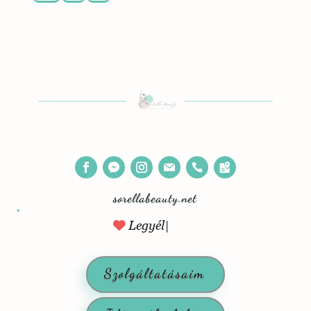
sorellabeauty.net
L
e
g
y
é
l
t
u
d
a
t
Szolgáltatásaim