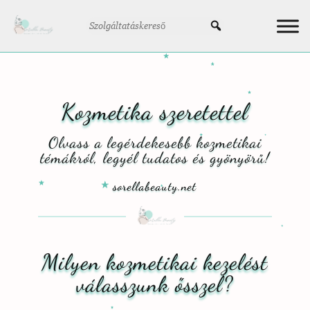
Kozmetika szeretettel
Olvass a legérdekesebb kozmetikai
témákról, legyél tudatos és gyönyörű!
sorellabeauty.net
Milyen kozmetikai kezelést
válasszunk ősszel?