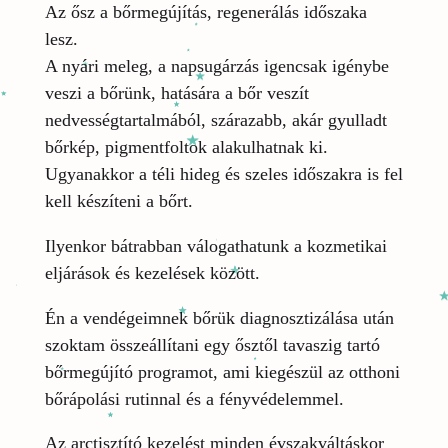
Az ősz a bőrmegújítás, regenerálás időszaka
lesz.
A nyári meleg, a napsugárzás igencsak igénybe
veszi a bőrünk, hatására a bőr veszít
nedvességtartalmából, szárazabb, akár gyulladt
bőrkép, pigmentfoltok alakulhatnak ki.
Ugyanakkor a téli hideg és szeles időszakra is fel
kell készíteni a bőrt.
Ilyenkor bátrabban válogathatunk a kozmetikai
eljárások és kezelések között.
Én a vendégeimnek bőrük diagnosztizálása után
szoktam összeállítani egy ősztől tavaszig tartó
bőrmegújító programot, ami kiegészül az otthoni
bőrápolási rutinnal és a fényvédelemmel.
Az arctisztító kezelést minden évszakváltáskor