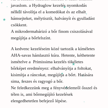
javaslom. a Hydraglow kezelés nyomkodás
nélkül távolítja el a komedókat és az elhalt
hámsejteket, mélytisztít, halványít és gyulladást
csökkent.
A mikrodermabárizó a bőr finom csiszolásával
megújítja a bőrfelszínt.
A kedvenc kezeléseim közé tartozik a kíméletes
AHA-savas hámlasztó kúra. Hetente, kéthetente
ismételve a Primissima kezelés tökéletes
bőrképet eredményez: elhalványítja a foltokat,
kisimítja a ráncokat, megújítja a bőrt. Hatására
sima, feszes és ragyogó a bőr.
Ne feledkezzünk meg a fényvédelemről ősszel és
télen is, ami bőrmegújító kezelések
elengedhetetlen befejező lépése.