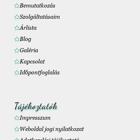
Bemutatkozás
Szolgáltatásaim
Árlista
Blog
Galéria
Kapcsolat
Időpontfoglalás
Tájékoztatók
Impresszum
Weboldal jogi nyilatkozat