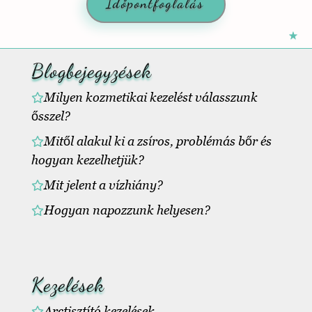
Időpontfoglalás
Blogbejegyzések
Milyen kozmetikai kezelést válasszunk
ősszel?
Mitől alakul ki a zsíros, problémás bőr és
hogyan kezelhetjük?
Mit jelent a vízhiány?
Hogyan napozzunk helyesen?
Kezelések
Arctisztító kezelések