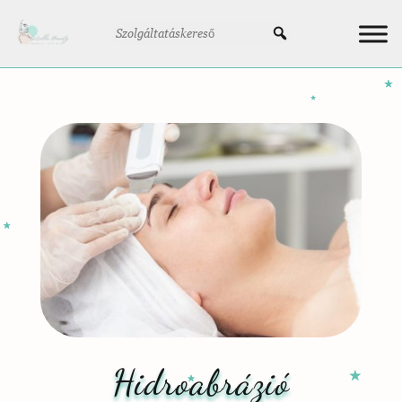
Hidroabrázió