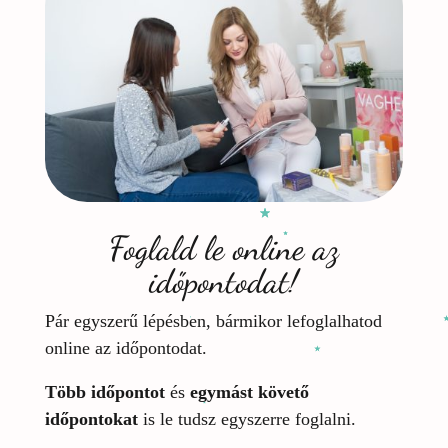
Foglald le online az
időpontodat!
Pár egyszerű lépésben, bármikor lefoglalhatod
online az időpontodat.
Több időpontot
és
egymást követő
időpontokat
is le tudsz egyszerre foglalni.