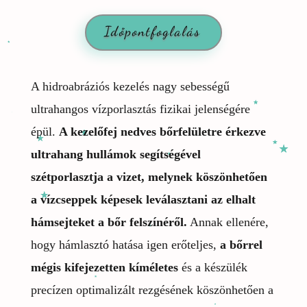
Időpontfoglalás
A hidroabráziós kezelés nagy sebességű
ultrahangos vízporlasztás fizikai jelenségére
épül.
A kezelőfej nedves bőrfelületre érkezve
ultrahang hullámok segítségével
szétporlasztja a vizet, melynek köszönhetően
a vízcseppek képesek leválasztani az elhalt
hámsejteket a bőr felszínéről.
Annak ellenére,
hogy hámlasztó hatása igen erőteljes,
a bőrrel
mégis kifejezetten kíméletes
és a készülék
precízen optimalizált rezgésének köszönhetően a