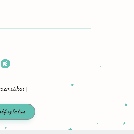
k
ntfoglalás