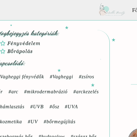
Fő
logbejegyzés kategóriák:
Fényvédelem
Bőrápolás
apcsolódó:
Vagheggi fényvédők
#Vagheggi
#zsíros
őr
#arc
#mikrodermabrázió
#arckezelés
hámlasztás
#UVB
#ősz
#UVA
kozmetika
#UV
#bőrmegújítás
szeborreás bőr
#hydraglow
#száraz bőr