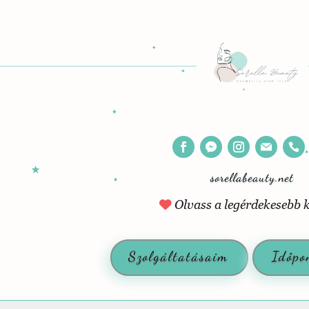
sorellabeauty.net
O
l
v
a
s
s
a
l
e
g
é
r
d
e
k
e
s
e
b
b
Szolgáltatásaim
Időpo