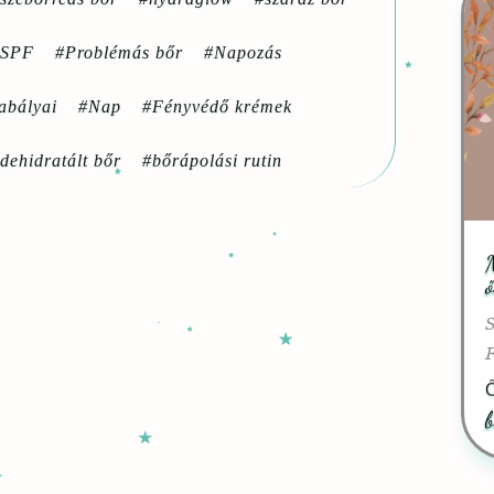
#SPF
#Problémás bőr
#Napozás
zabályai
#Nap
#Fényvédő krémek
dehidratált bőr
#bőrápolási rutin
M
ő
Ő
b