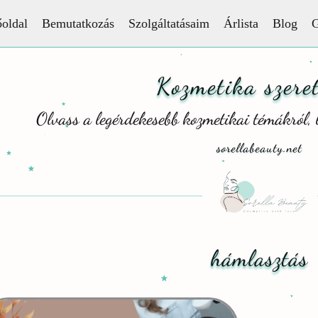
oldal
Bemutatkozás
Szolgáltatásaim
Árlista
Blog
G
Kozmetika szeret
Olvass a legérdekesebb kozmetikai témákról, 
sorellabeauty.net
hámlasztás