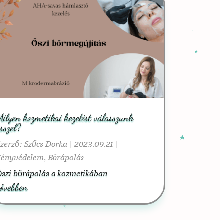
ilyen kozmetikai kezelést válasszunk
sszel?
Szerző:
Szűcs Dorka
|
2023.09.21
|
Fényvédelem
,
Bőrápolás
szi bőrápolás a kozmetikában
ővebben