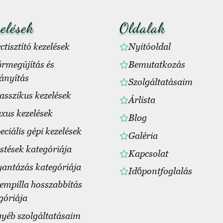
elések
Oldalak
ctisztító kezelések
Nyitóoldal
rmegújítás és
Bemutatkozás
ányítás
Szolgáltatásaim
asszikus kezelések
Árlista
xus kezelések
Blog
eciális gépi kezelések
Galéria
stések kategóriája
Kapcsolat
antázás kategóriája
Időpontfoglalás
empilla hosszabbítás
góriája
yéb szolgáltatásaim