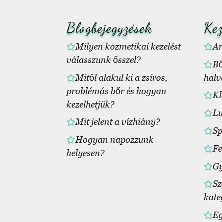
Blogbejegyzések
Kez
Milyen kozmetikai kezelést
Ar
válasszunk ősszel?
Bő
Mitől alakul ki a zsíros,
halv
problémás bőr és hogyan
Kl
kezelhetjük?
Lu
Mit jelent a vízhiány?
Sp
Hogyan napozzunk
Fe
helyesen?
Gy
Sz
kate
Eg