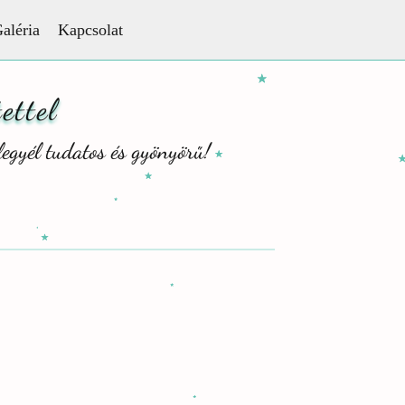
aléria
Kapcsolat
ettel
legyél tudatos és gyönyörű!